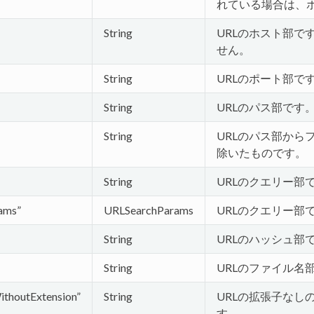
れている場合は、
String
URLのホスト部で
せん。
String
URLのポート部で
String
URLのパス部です
String
URLのパス部から
除いたものです。
String
URLのクエリー部
ams”
URLSearchParams
URLのクエリー部
String
URLのハッシュ部
String
URLのファイル名
ithoutExtension”
String
URLの拡張子なし
す。