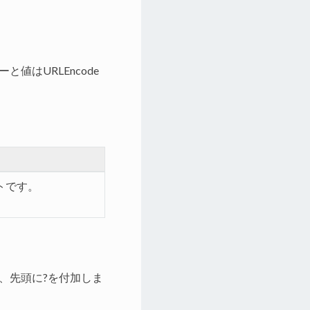
はURLEncode
トです。
、先頭に?を付加しま