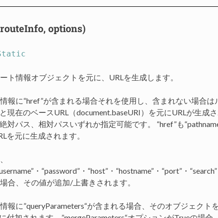
routeInfo, options)
Static
ート情報オブジェクトを元に、URLを生成します。
情報に“href”が含まれる場合それを使用し、含まれない場合は
me”と現在のベースURL（document.baseURI）を元にURLが生
e”は絶対パス、相対パスいずれか指定可能です。 “href”も“pathn
RLを元に生成されます。
、
・“username”・“password”・“host”・“hostname”・“port”・“se
場合、その値が追加/上書きされます。
報に”queryParameters“が含まれる場合、そのオブジェ
に付加されます。”mergeParameters“オプションがTrueの場