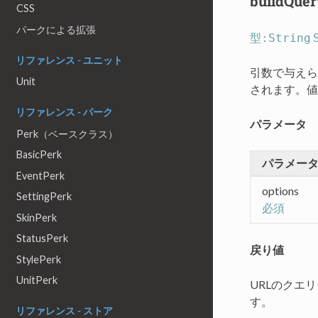
buildQuer
CSS
パークによる拡張
型:String
リファレンス - ユニット
引数で与えら
Unit
されます。値
リファレンス - パーク
パラメータ
Perk（ベースクラス）
BasicPerk
パラメー
EventPerk
options
SettingPerk
必須
SkinPerk
StatusPerk
戻り値
StylePerk
UnitPerk
URLのクエ
す。
リファレンス - ストア