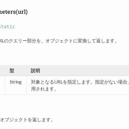
eters(url)
Static
RLのクエリー部分を、オブジェクトに変換して返します。
タ
型
説明
String
対象となるURLを指定します。指定がない場合
用されます。
オブジェクトを返します。