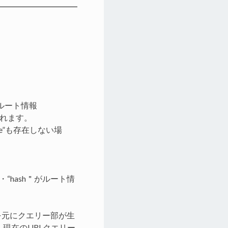
ルート情報
成されます。
ame”も存在しない場
arch”・“hash＂がルート情
クトを元にクエリー部が生
合、現在のURLクエリー