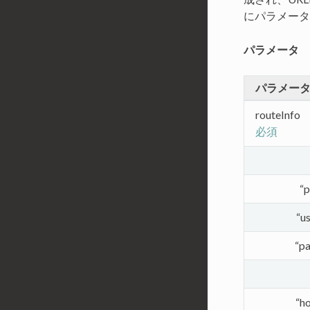
にパラメータ
パラメータ
パラメー
routeInfo
必須
“p
“u
“p
“h