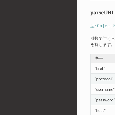
parseURL(
型:Object
引数で与えら
を持ちます。
キー
“href”
“protocol”
“username”
“password”
“host”