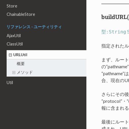
Store
ChainableStore
buildURL(
リファレンス - ユーティリティ
型:String
AjaxUtil
ClassUtil
指定されたル
URLUtil
まず、ルート
概要
の“pathna
メソッド
“pathnam
合、現在のU
Util
さらにその後
“protocol”
報に含まれる
最後にルート情
成され、URL