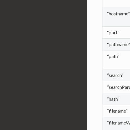
“hostname”
“port”
“pathname”
“path”
“search”
“searchPar
“hash”
“filename”
“filenameW