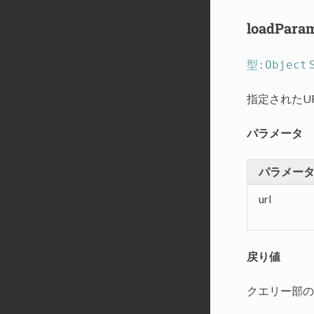
loadParam
型:Object
指定されたU
パラメータ
パラメー
url
戻り値
クエリー部の