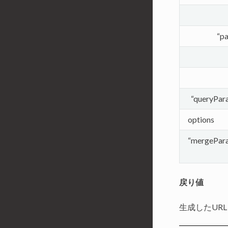
“p
“queryPar
options
“mergePar
戻り値
生成したUR