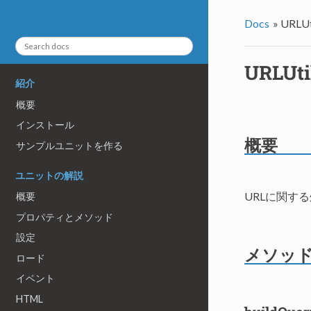
Docs
»
URLUt
URLUti
紹介
概要
インストール
概要
サンプルユニットを作る
ユニットの解説
URLに関す
概要
プロパティとメソッド
設定
メソッ
ロード
イベント
HTML